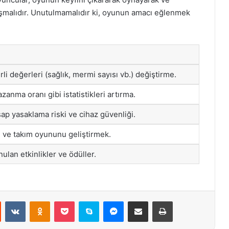
lışmalıdır. Unutulmamalıdır ki, oyunun amacı eğlenmek
rli değerleri (sağlık, mermi sayısı vb.) değiştirme.
zanma oranı gibi istatistikleri artırma.
ap yasaklama riski ve cihaz güvenliği.
me ve takım oyununu geliştirmek.
ulan etkinlikler ve ödüller.
st
Reddit
VKontakte
Odnoklassniki
Pocket
Skype
Messenger
E-Posta ile paylaş
Yazdır