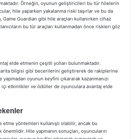
ktadır. Örneğin, oyunun geliştiricileri bu tür hilelerin
ncular, hile yaparken yakalanma riski taşırlar ve bu da
a, Game Guardian gibi hile araçları kullanırken cihaz
llanıcıların bu tür araçları kullanmadan önce riskleri göz
aj elde etmenin çeşitli yolları bulunmaktadır.
rita bilgisi gibi becerilerini geliştirerek de rakiplerine
hile yapmadan oyunun keyfini çıkararak kazanmanızı
içi etkinlikler ve ödüller de oyunculara avantaj elde
ekenler
etme yöntemleri kullanışlı olabilir, ancak bu
 önemlidir. Hile yapmanın sonuçları, oyuncuların
yuncular, oyunun keyfini çıkararak oynayarak ve