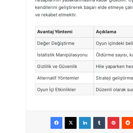
kendilerini geliştirerek başarı elde etmeye ça
ve rekabet etmektir.
Avantaj Yöntemi
Açıklama
Değer Değiştirme
Oyun içindeki beli
İstatistik Manipülasyonu
Öldürme sayısı, ka
Gizlilik ve Güvenlik
Hile yaparken hes
Alternatif Yöntemler
Strateji geliştir
Oyun İçi Etkinlikler
Düzenli olarak sun
Facebook
X
LinkedIn
Tumblr
Pintere