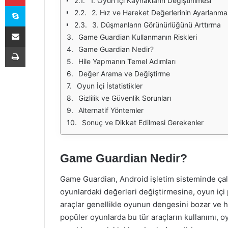
1. Oyun İçi Kaynakların Değiştirilmesi
Skype
2. Hız ve Hareket Değerlerinin Ayarlanma
3. Düşmanların Görünürlüğünü Arttırma
E-Posta ile paylaş
Game Guardian Kullanmanın Riskleri
Yazdır
Game Guardian Nedir?
Hile Yapmanın Temel Adımları
Değer Arama ve Değiştirme
Oyun İçi İstatistikler
Gizlilik ve Güvenlik Sorunları
Alternatif Yöntemler
Sonuç ve Dikkat Edilmesi Gerekenler
Game Guardian Nedir?
Game Guardian, Android işletim sisteminde çalış
oyunlardaki değerleri değiştirmesine, oyun içi 
araçlar genellikle oyunun dengesini bozar ve h
popüler oyunlarda bu tür araçların kullanımı, o