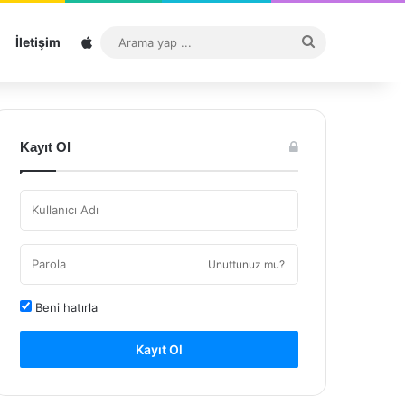
Sitemap
Arama
İletişim
yap
...
Kayıt Ol
Unuttunuz mu?
Beni hatırla
Kayıt Ol