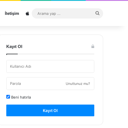
Sitemap
Arama
İletişim
yap
...
Kayıt Ol
Unuttunuz mu?
Beni hatırla
Kayıt Ol