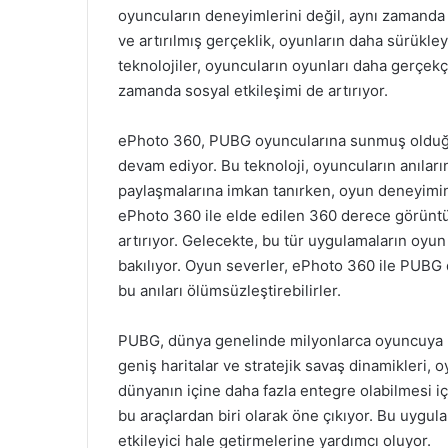
oyuncuların deneyimlerini değil, aynı zamanda 
ve artırılmış gerçeklik, oyunların daha sürükleyi
teknolojiler, oyuncuların oyunları daha gerçekç
zamanda sosyal etkileşimi de artırıyor.
ePhoto 360, PUBG oyuncularına sunmuş olduğu 
devam ediyor. Bu teknoloji, oyuncuların anıları
paylaşmalarına imkan tanırken, oyun deneyimin
ePhoto 360 ile elde edilen 360 derece görüntül
artırıyor. Gelecekte, bu tür uygulamaların oyu
bakılıyor. Oyun severler, ePhoto 360 ile PUBG d
bu anıları ölümsüzleştirebilirler.
PUBG, dünya genelinde milyonlarca oyuncuya u
geniş haritalar ve stratejik savaş dinamikleri,
dünyanın içine daha fazla entegre olabilmesi i
bu araçlardan biri olarak öne çıkıyor. Bu uygu
etkileyici hale getirmelerine yardımcı oluyor.