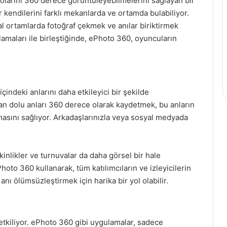
deolarını 360 derece görüntüleyebilmelerini sağlayan bir
r kendilerini farklı mekanlarda ve ortamda bulabiliyor.
l ortamlarda fotoğraf çekmek ve anılar biriktirmek
amaları ile birleştiğinde, ePhoto 360, oyuncuların
ndeki anlarını daha etkileyici bir şekilde
an dolu anları 360 derece olarak kaydetmek, bu anların
lmasını sağlıyor. Arkadaşlarınızla veya sosyal medyada
kinlikler ve turnuvalar da daha görsel bir hale
hoto 360 kullanarak, tüm katılımcıların ve izleyicilerin
ı ölümsüzleştirmek için harika bir yol olabilir.
etkiliyor. ePhoto 360 gibi uygulamalar, sadece