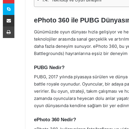
Skype
E-Posta ile paylaş
ePhoto 360 ile PUBG Dünyasın
Yazdır
Günümüzde oyun dünyası hızla gelişiyor ve her
teknolojiler arasında sanal gerçeklik ve artır
daha fazla deneyim sunuyor. ePhoto 360, bu ye
Battlegrounds) hayranlarına eşsiz bir deneyim
PUBG Nedir?
PUBG, 2017 yılında piyasaya sürülen ve dünya 
battle royale oyunudur. Oyuncular, bir adaya p
verirler. Bu oyun, strateji, takım çalışması ve h
zamanda oyunculara heyecan dolu anlar yaşatıyo
oyun dünyasında kendine sağlam bir yer edinmi
ePhoto 360 Nedir?