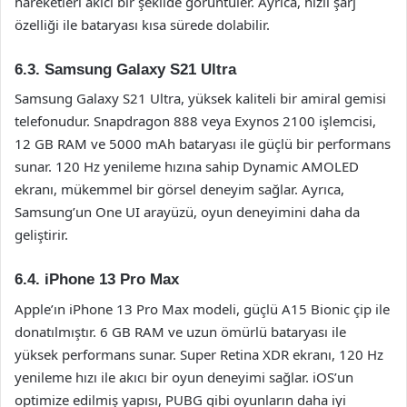
hareketleri akıcı bir şekilde görüntüler. Ayrıca, hızlı şarj
özelliği ile bataryası kısa sürede dolabilir.
6.3. Samsung Galaxy S21 Ultra
Samsung Galaxy S21 Ultra, yüksek kaliteli bir amiral gemisi
telefonudur. Snapdragon 888 veya Exynos 2100 işlemcisi,
12 GB RAM ve 5000 mAh bataryası ile güçlü bir performans
sunar. 120 Hz yenileme hızına sahip Dynamic AMOLED
ekranı, mükemmel bir görsel deneyim sağlar. Ayrıca,
Samsung’un One UI arayüzü, oyun deneyimini daha da
geliştirir.
6.4. iPhone 13 Pro Max
Apple’ın iPhone 13 Pro Max modeli, güçlü A15 Bionic çip ile
donatılmıştır. 6 GB RAM ve uzun ömürlü bataryası ile
yüksek performans sunar. Super Retina XDR ekranı, 120 Hz
yenileme hızı ile akıcı bir oyun deneyimi sağlar. iOS’un
optimize edilmiş yapısı, PUBG gibi oyunların daha iyi