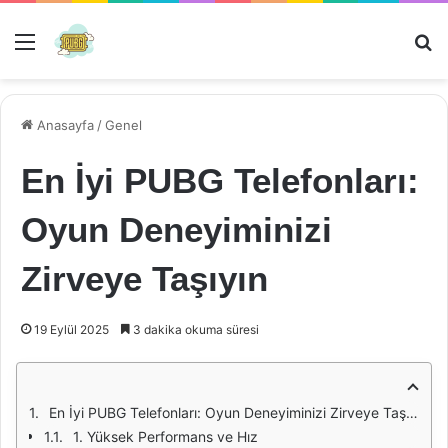
Menü
Ar
Anasayfa
/
Genel
En İyi PUBG Telefonları:
Oyun Deneyiminizi
Zirveye Taşıyın
19 Eylül 2025
3 dakika okuma süresi
En İyi PUBG Telefonları: Oyun Deneyiminizi Zirveye Taşıyın
1. Yüksek Performans ve Hız