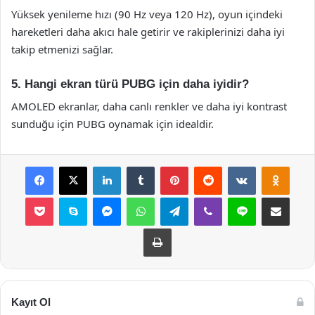
Yüksek yenileme hızı (90 Hz veya 120 Hz), oyun içindeki
hareketleri daha akıcı hale getirir ve rakiplerinizi daha iyi
takip etmenizi sağlar.
5. Hangi ekran türü PUBG için daha iyidir?
AMOLED ekranlar, daha canlı renkler ve daha iyi kontrast
sunduğu için PUBG oynamak için idealdir.
Facebook
X
LinkedIn
Tumblr
Pinterest
Reddit
VKontakte
Odnok
Pocket
Skype
Messenger
WhatsApp
Telegram
Viber
Line
E-Posta ile payla
Yazdır
Kayıt Ol