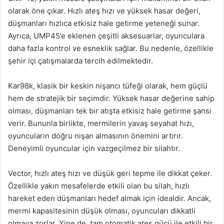
olarak öne çıkar. Hızlı ateş hızı ve yüksek hasar değeri,
düşmanları hızlıca etkisiz hale getirme yeteneği sunar.
Ayrıca, UMP45’e eklenen çeşitli aksesuarlar, oyunculara
daha fazla kontrol ve esneklik sağlar. Bu nedenle, özellikle
şehir içi çatışmalarda tercih edilmektedir.
Kar98k, klasik bir keskin nişancı tüfeği olarak, hem güçlü
hem de stratejik bir seçimdir. Yüksek hasar değerine sahip
olması, düşmanları tek bir atışta etkisiz hale getirme şansı
verir. Bununla birlikte, mermilerin yavaş seyahat hızı,
oyuncuların doğru nişan almasının önemini artırır.
Deneyimli oyuncular için vazgeçilmez bir silahtır.
Vector, hızlı ateş hızı ve düşük geri tepme ile dikkat çeker.
Özellikle yakın mesafelerde etkili olan bu silah, hızlı
hareket eden düşmanları hedef almak için idealdir. Ancak,
mermi kapasitesinin düşük olması, oyuncuları dikkatli
olmaya zorlar. Yine de, tam otomatik ateş gücü ile etkili bir