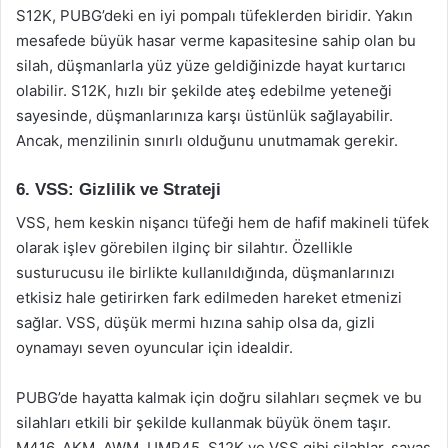
S12K, PUBG’deki en iyi pompalı tüfeklerden biridir. Yakın
mesafede büyük hasar verme kapasitesine sahip olan bu
silah, düşmanlarla yüz yüze geldiğinizde hayat kurtarıcı
olabilir. S12K, hızlı bir şekilde ateş edebilme yeteneği
sayesinde, düşmanlarınıza karşı üstünlük sağlayabilir.
Ancak, menzilinin sınırlı olduğunu unutmamak gerekir.
6. VSS: Gizlilik ve Strateji
VSS, hem keskin nişancı tüfeği hem de hafif makineli tüfek
olarak işlev görebilen ilginç bir silahtır. Özellikle
susturucusu ile birlikte kullanıldığında, düşmanlarınızı
etkisiz hale getirirken fark edilmeden hareket etmenizi
sağlar. VSS, düşük mermi hızına sahip olsa da, gizli
oynamayı seven oyuncular için idealdir.
PUBG’de hayatta kalmak için doğru silahları seçmek ve bu
silahları etkili bir şekilde kullanmak büyük önem taşır.
M416, AKM, AWM, UMP45, S12K ve VSS gibi silahlar, savaş