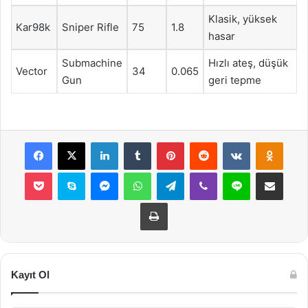
Klasik, yüksek
Kar98k
Sniper Rifle
75
1.8
hasar
Submachine
Hızlı ateş, düşük
Vector
34
0.065
Gun
geri tepme
Facebook
X
LinkedIn
Tumblr
Pinterest
Reddit
VKontakte
Odnok
Pocket
Skype
Messenger
WhatsApp
Telegram
Viber
Line
E-Posta ile payla
Yazdır
Kayıt Ol