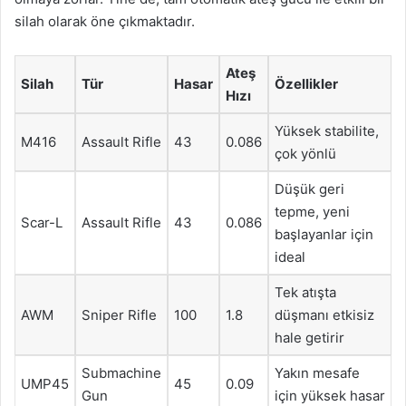
silah olarak öne çıkmaktadır.
Ateş
Silah
Tür
Hasar
Özellikler
Hızı
Yüksek stabilite,
M416
Assault Rifle
43
0.086
çok yönlü
Düşük geri
tepme, yeni
Scar-L
Assault Rifle
43
0.086
başlayanlar için
ideal
Tek atışta
AWM
Sniper Rifle
100
1.8
düşmanı etkisiz
hale getirir
Submachine
Yakın mesafe
UMP45
45
0.09
Gun
için yüksek hasar