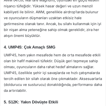
AWM (Arctic Warfare Magnum), oyundaki en güçlü keskin
nişancı tüfeğidir. Yüksek hasar değeri ve uzun menzil
kabiliyeti ile bilinir. AWM, genellikle airdrop’larda bulunur
ve oyuncuların düşmanları uzaktan etkisiz hale
getirmesine olanak tanır. Ancak, bu silahı kullanmak için iyi
bir nişan alma yeteneğine sahip olmak gereklidir, zira her
atışın önemi büyüktür.
4. UMP45: Çok Amaçlı SMG
UMP45, hem yakın mesafede hem de orta mesafede etkili
olan bir hafif makineli tüfektir. Düşük geri tepmeye sahip
olması, oyuncuların daha rahat hedef almalarını sağlar.
UMP45, özellikle şehir içi savaşlarda ve hızlı çatışmalarda
tercih edilen bir silah olarak öne çıkmaktadır. Aksesuarlarla
(doldurucu ve susturucu) donatıldığında, performansı daha
da artırılabilir.
5. S12K: Yakın Dövüşte Etkili