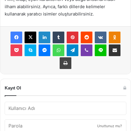
ilham alabilirsiniz. Ayrıca, farklı dillerde kelimeler
kullanarak yaratıcı isimler oluşturabilirsiniz.
Facebook
X
LinkedIn
Tumblr
Pinterest
Reddit
VKontakte
Odnok
Pocket
Skype
Messenger
WhatsApp
Telegram
Viber
Line
E-Posta ile payla
Yazdır
Kayıt Ol
Unuttunuz mu?