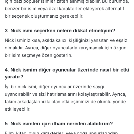
için bazı popüler isimler zaten alınmış olabilir. Bu durumda,
benzer bir isim veya özel karakterler ekleyerek alternatif
bir seçenek oluşturmanız gerekebilir.
3. Nick ismi seçerken nelere dikkat etmeliyim?
Nick isminiz kısa, akılda kalıcı, kişiliğinizi yansıtan ve eşsiz
olmalıdır. Ayrıca, diğer oyuncularla karışmamak için özgün
bir isim seçmeye özen gösterin.
4. Nick ismim diğer oyuncular üzerinde nasıl bir etki
yaratır?
İyi bir nick ismi, diğer oyuncular üzerinde saygı
uyandırabilir ve sizi hatırlamalarını kolaylaştırabilir. Ayrıca,
takım arkadaşlarınızla olan etkileşiminizi de olumlu yönde
etkileyebilir.
5. Nick isimleri için ilham nereden alabilirim?
Film, kitap, oyun karakterleri veya doğa unsurlarından