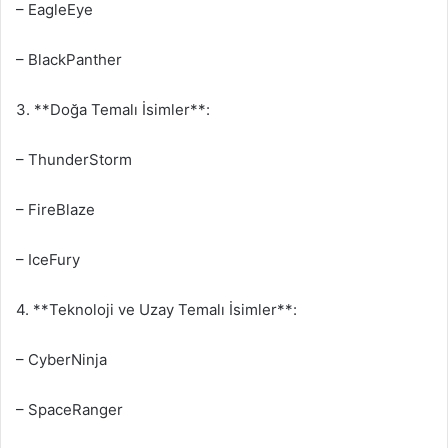
– EagleEye
– BlackPanther
3. **Doğa Temalı İsimler**:
– ThunderStorm
– FireBlaze
– IceFury
4. **Teknoloji ve Uzay Temalı İsimler**:
– CyberNinja
– SpaceRanger