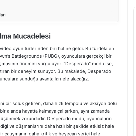
arı
lma Mücadelesi
video oyun türlerinden biri haline geldi. Bu türdeki en
nown’s Battlegrounds (PUBG), oyunculara gerçekçi bir
lışmasının önemini vurguluyor. “Desperado” modu ise,
rtıran bir deneyim sunuyor. Bu makalede, Desperado
nculara sunduğu avantajları ele alacağız.
 bir soluk getiren, daha hızlı tempolu ve aksiyon dolu
bir alanda hayatta kalmaya çalışırken, aynı zamanda
ik düşünmek zorundadır. Desperado modu, oyuncuların
ği ve düşmanlarını daha hızlı bir şekilde etkisiz hale
ir çatışmanın daha kritik ve heyecan verici hale