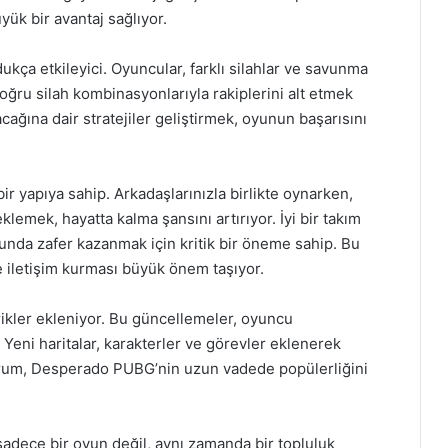
ük bir avantaj sağlıyor.
dukça etkileyici. Oyuncular, farklı silahlar ve savunma
Doğru silah kombinasyonlarıyla rakiplerini alt etmek
cağına dair stratejiler geliştirmek, oyunun başarısını
 yapıya sahip. Arkadaşlarınızla birlikte oynarken,
eklemek, hayatta kalma şansını artırıyor. İyi bir takım
unda zafer kazanmak için kritik bir öneme sahip. Bu
e iletişim kurması büyük önem taşıyor.
rikler ekleniyor. Bu güncellemeler, oyuncu
 Yeni haritalar, karakterler ve görevler eklenerek
 durum, Desperado PUBG’nin uzun vadede popülerliğini
dece bir oyun değil, aynı zamanda bir topluluk