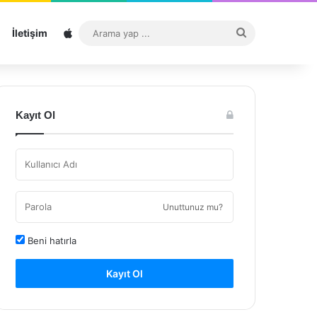
Sitemap
Arama
İletişim
yap
...
Kayıt Ol
Unuttunuz mu?
Beni hatırla
Kayıt Ol