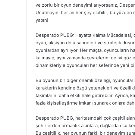
ve zorlu bir oyun deneyimi arıyorsanız, Despe
Unutmayın, her an her şey olabilir; bu yüzden d
yapın!
Desperado PUBG: Hayatta Kalma Mücadelesi, o
oyun, aksiyon dolu sahneleri ve stratejik düşün
oyunlardan ayrılıyor. Her maçta, oyuncuların ha
kalmayıp, aynı zamanda çevrelerini de iyi gözl
dinamikleriyle oyuncuları her seferinde yeni 
Bu oyunun bir diğer önemli özelliği, oyuncuları
karakterin kendine özgü yetenekleri ve özellikl
takımlarını daha etkili hale getirebilir. Ayrıca, 
fazla kişiselleştirme imkanı sunarak onlara daha
Desperado PUBG, haritasındaki çok çeşitli alan
şehirlerden ormanlık alanlara, dağlardan su ke
Bu çeşitlilik, her oyunun farklı bir deneyim sunm