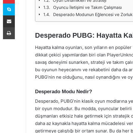
Oyun Dinamikleri ve Strateji
Skype
Oyuncu İletişimi ve Takım Çalışması
Desperado Modunun Eğlencesi ve Zorlukl
E-Posta ile paylaş
Yazdır
Desperado PUBG: Hayatta Ka
Hayatta kalma oyunları, son yılların en popüler 
dikkat çekici yapımlardan biri olan PlayerUnk
savaş deneyimi sunarken, strateji ve takım ça
bu oyunun heyecanını ve rekabetini daha da a
PUBG’nin ne olduğunu, nasıl oynandığını ve oyu
Desperado Modu Nedir?
Desperado, PUBG’nin klasik oyun modlarına yeni
bir oyun modudur. Bu modda, oyuncular belirli 
düşmanları etkisiz hale getirmek için stratej
daha az kaynakla hayatta kalma mücadelesi verdi
getirmeye çalıştığı bir ortam sunar. Bu da her b