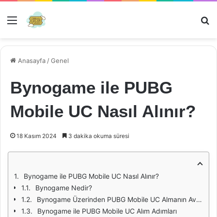
Menü
Ar
Anasayfa
/
Genel
Bynogame ile PUBG
Mobile UC Nasıl Alınır?
18 Kasım 2024
3 dakika okuma süresi
Bynogame ile PUBG Mobile UC Nasıl Alınır?
Bynogame Nedir?
Bynogame Üzerinden PUBG Mobile UC Almanın Avantajları
Bynogame ile PUBG Mobile UC Alım Adımları