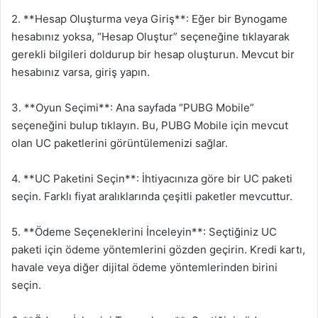
2. **Hesap Oluşturma veya Giriş**: Eğer bir Bynogame
hesabınız yoksa, “Hesap Oluştur” seçeneğine tıklayarak
gerekli bilgileri doldurup bir hesap oluşturun. Mevcut bir
hesabınız varsa, giriş yapın.
3. **Oyun Seçimi**: Ana sayfada “PUBG Mobile”
seçeneğini bulup tıklayın. Bu, PUBG Mobile için mevcut
olan UC paketlerini görüntülemenizi sağlar.
4. **UC Paketini Seçin**: İhtiyacınıza göre bir UC paketi
seçin. Farklı fiyat aralıklarında çeşitli paketler mevcuttur.
5. **Ödeme Seçeneklerini İnceleyin**: Seçtiğiniz UC
paketi için ödeme yöntemlerini gözden geçirin. Kredi kartı,
havale veya diğer dijital ödeme yöntemlerinden birini
seçin.