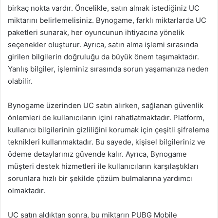
birkaç nokta vardır. Öncelikle, satın almak istediğiniz UC
miktarını belirlemelisiniz. Bynogame, farklı miktarlarda UC
paketleri sunarak, her oyuncunun ihtiyacına yönelik
seçenekler oluşturur. Ayrıca, satın alma işlemi sırasında
girilen bilgilerin doğruluğu da büyük önem taşımaktadır.
Yanlış bilgiler, işleminiz sırasında sorun yaşamanıza neden
olabilir.
Bynogame üzerinden UC satın alırken, sağlanan güvenlik
önlemleri de kullanıcıların içini rahatlatmaktadır. Platform,
kullanıcı bilgilerinin gizliliğini korumak için çeşitli şifreleme
teknikleri kullanmaktadır. Bu sayede, kişisel bilgileriniz ve
ödeme detaylarınız güvende kalır. Ayrıca, Bynogame
müşteri destek hizmetleri ile kullanıcıların karşılaştıkları
sorunlara hızlı bir şekilde çözüm bulmalarına yardımcı
olmaktadır.
UC satın aldıktan sonra, bu miktarın PUBG Mobile