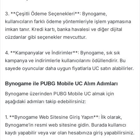
3. **Çeşitli Ödeme Seçenekleri**: Bynogame,
kullanıcıların farklı ödeme yöntemleriyle işlem yapmasına
imkan tanır. Kredi kartı, banka havalesi ve diğer dijital
cüzdanlar gibi seçenekler mevcuttur.
4. **Kampanyalar ve İndirimler**: Bynogame, sık sık
kampanya ve indirimlerle kullanıcılarını ödüllendirir. Bu
sayede oyuncular daha uygun fiyatlarla UC satın alabilirler.
Bynogame ile PUBG Mobile UC Alım Adımları
Bynogame üzerinden PUBG Mobile UC almak için
aşağıdaki adımları takip edebilirsiniz:
1. **Bynogame Web Sitesine Giriş Yapın**: İlk olarak,
Bynogame’in resmi web sitesine gidin. Burada kullanıcı
kaydı yapabilir veya var olan hesabınıza giriş yapabilirsiniz.