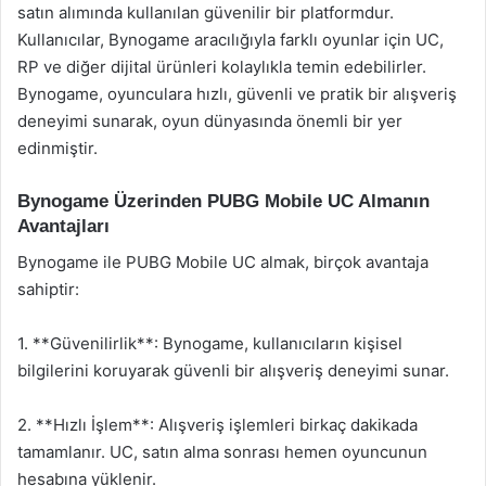
satın alımında kullanılan güvenilir bir platformdur.
Kullanıcılar, Bynogame aracılığıyla farklı oyunlar için UC,
RP ve diğer dijital ürünleri kolaylıkla temin edebilirler.
Bynogame, oyunculara hızlı, güvenli ve pratik bir alışveriş
deneyimi sunarak, oyun dünyasında önemli bir yer
edinmiştir.
Bynogame Üzerinden PUBG Mobile UC Almanın
Avantajları
Bynogame ile PUBG Mobile UC almak, birçok avantaja
sahiptir:
1. **Güvenilirlik**: Bynogame, kullanıcıların kişisel
bilgilerini koruyarak güvenli bir alışveriş deneyimi sunar.
2. **Hızlı İşlem**: Alışveriş işlemleri birkaç dakikada
tamamlanır. UC, satın alma sonrası hemen oyuncunun
hesabına yüklenir.