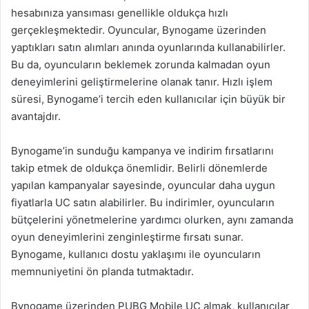
hesabınıza yansıması genellikle oldukça hızlı
gerçekleşmektedir. Oyuncular, Bynogame üzerinden
yaptıkları satın alımları anında oyunlarında kullanabilirler.
Bu da, oyuncuların beklemek zorunda kalmadan oyun
deneyimlerini geliştirmelerine olanak tanır. Hızlı işlem
süresi, Bynogame’i tercih eden kullanıcılar için büyük bir
avantajdır.
Bynogame’in sunduğu kampanya ve indirim fırsatlarını
takip etmek de oldukça önemlidir. Belirli dönemlerde
yapılan kampanyalar sayesinde, oyuncular daha uygun
fiyatlarla UC satın alabilirler. Bu indirimler, oyuncuların
bütçelerini yönetmelerine yardımcı olurken, aynı zamanda
oyun deneyimlerini zenginleştirme fırsatı sunar.
Bynogame, kullanıcı dostu yaklaşımı ile oyuncuların
memnuniyetini ön planda tutmaktadır.
Bynogame üzerinden PUBG Mobile UC almak, kullanıcılar