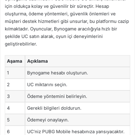
için oldukça kolay ve güvenilir bir süreçtir. Hesap
oluşturma, ödeme yöntemleri, güvenlik önlemleri ve
müşteri destek hizmetleri gibi unsurlar, bu platformu cazip
kılmaktadır. Oyuncular, Bynogame aracılığıyla hızlı bir
şekilde UC satın alarak, oyun içi deneyimlerini
geliştirebilirler.
Aşama
Açıklama
1
Bynogame hesabı oluşturun.
2
UC miktarını seçin.
3
Ödeme yöntemini belirleyin.
4
Gerekli bilgileri doldurun.
5
Ödemeyi onaylayın.
6
UC’niz PUBG Mobile hesabınıza yansıyacaktır.