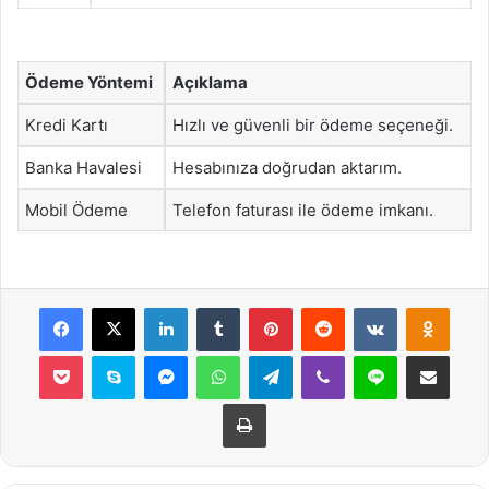
Ödeme Yöntemi
Açıklama
Kredi Kartı
Hızlı ve güvenli bir ödeme seçeneği.
Banka Havalesi
Hesabınıza doğrudan aktarım.
Mobil Ödeme
Telefon faturası ile ödeme imkanı.
Facebook
X
LinkedIn
Tumblr
Pinterest
Reddit
VKontakte
Odnok
Pocket
Skype
Messenger
WhatsApp
Telegram
Viber
Line
E-Posta ile payla
Yazdır