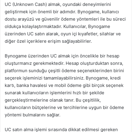
UC (Unknown Cash) almak, oyundaki deneyimlerini
geliştirmek için önemli bir adımdır. Bynogame, kullanıcı
dostu arayüzü ve güvenilir ödeme yöntemleri ile bu süreci
oldukça kolaylaştırmaktadır. Kullanıcılar, Bynogame
üzerinden UC satın alarak, oyun içi kıyafetler, silahlar ve
diğer özel içeriklere erişim sağlayabilirler.
Bynogame üzerinden UC almak için öncelikle bir hesap
oluşturmanız gerekmektedir. Hesap oluşturduktan sonra,
platformun sunduğu çeşitli ödeme seçeneklerinden birini
seçerek işleminizi tamamlayabilirsiniz. Bynogame, kredi
kartı, banka havalesi ve mobil ödeme gibi birçok seçenek
sunarak kullanıcıların işlemlerini hızlı bir şekilde
gerçekleştirmelerine olanak tanır. Bu çeşitlilik,
kullanıcıların bütçelerine ve tercihlerine uygun bir ödeme
yöntemi bulmalarını sağlar.
UC satın alma işlemi sırasında dikkat edilmesi gereken