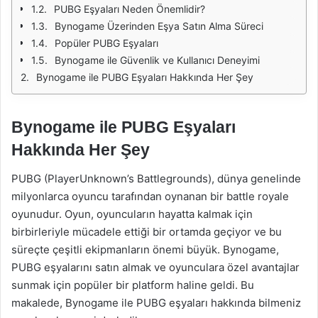
PUBG Eşyaları Neden Önemlidir?
Bynogame Üzerinden Eşya Satın Alma Süreci
Popüler PUBG Eşyaları
Bynogame ile Güvenlik ve Kullanıcı Deneyimi
Bynogame ile PUBG Eşyaları Hakkında Her Şey
Bynogame ile PUBG Eşyaları
Hakkında Her Şey
PUBG (PlayerUnknown’s Battlegrounds), dünya genelinde
milyonlarca oyuncu tarafından oynanan bir battle royale
oyunudur. Oyun, oyuncuların hayatta kalmak için
birbirleriyle mücadele ettiği bir ortamda geçiyor ve bu
süreçte çeşitli ekipmanların önemi büyük. Bynogame,
PUBG eşyalarını satın almak ve oyunculara özel avantajlar
sunmak için popüler bir platform haline geldi. Bu
makalede, Bynogame ile PUBG eşyaları hakkında bilmeniz