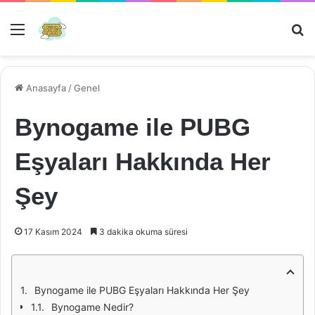
Menü
Ar
Anasayfa
/
Genel
Bynogame ile PUBG
Eşyaları Hakkında Her
Şey
17 Kasım 2024
3 dakika okuma süresi
Bynogame ile PUBG Eşyaları Hakkında Her Şey
Bynogame Nedir?