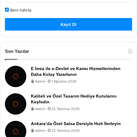
Beni hatırla
Kayıt Ol
Son Yazılar
E İmza ile e-Devlet ve Kamu Hizmetlerinden
Daha Kolay Yararlanın
Admin
1 Ağustos 2026
Kaliteli ve Özel Tasarım Hediye Kutularını
Keşfedin
Admin
25 Temmuz 2026
Ankara’da Özel Salsa Dersiyle Hızlı İlerleyin
Admin
25 Temmuz 2026