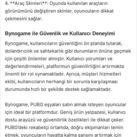
4. **Araç Skinleri**: Oyunda kullanılan araçların
görünümünü değiştiren skinler, oyuncuların dikkat
çekmesini sağlar.
Bynogame ile Güvenlik ve Kullanıcı Deneyimi
Bynogame, kullanıcıların güvenliğini ön planda tutarak,
dolandırıcılık ve sahtekarlık gibi durumların önüne geçmek
için çeşitli önlemler almıştır. Kullanıcı yorumları ve
değerlendirmeleri, platformun güvenilirliğini artırmakta
önemli bir rol oynamaktadır. Ayrıca, müşteri hizmetleri
ekibi, kullanıcıların herhangi bir sorunla karşılaşması
durumunda hızlı bir şekilde destek sağlamaktadır.
Bynogame, PUBG eşyaları satın almak isteyen oyuncular
için ideal bir platformdur. Geniş ürün yelpazesi, kullanıcı
dostu arayüzü ve güvenilirlik özellikleri ile dikkat çeker.
PUBG’deki rekabetçi ortamda, doğru ekipmanları temin
etmek, oyuncuların hayatta kalma şansını artırmak için