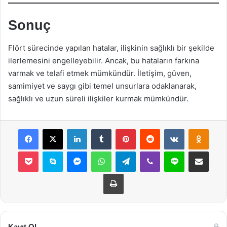
Sonuç
Flört sürecinde yapılan hatalar, ilişkinin sağlıklı bir şekilde
ilerlemesini engelleyebilir. Ancak, bu hataların farkına
varmak ve telafi etmek mümkündür. İletişim, güven,
samimiyet ve saygı gibi temel unsurlara odaklanarak,
sağlıklı ve uzun süreli ilişkiler kurmak mümkündür.
Facebook
X
LinkedIn
Tumblr
Pinterest
Reddit
VKontakte
Odnok
Pocket
Skype
Messenger
WhatsApp
Telegram
Viber
Line
E-Posta ile payla
Yazdır
Kayıt Ol