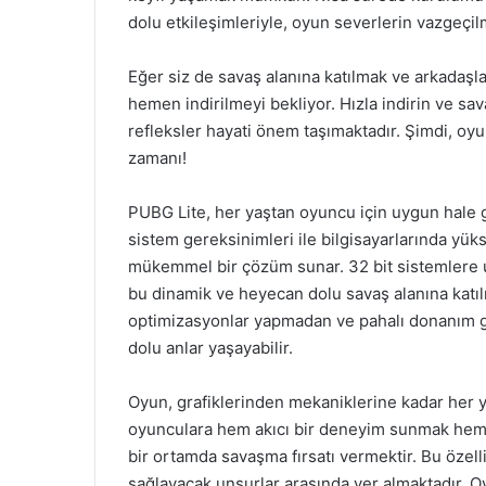
dolu etkileşimleriyle, oyun severlerin vazgeçil
Eğer siz de savaş alanına katılmak ve arkadaşla
hemen indirilmeyi bekliyor. Hızla indirin ve sava
refleksler hayati önem taşımaktadır. Şimdi, oyu
zamanı!
PUBG Lite, her yaştan oyuncu için uygun hale g
sistem gereksinimleri ile bilgisayarlarında y
mükemmel bir çözüm sunar. 32 bit sistemlere 
bu dinamik ve heyecan dolu savaş alanına katılm
optimizasyonlar yapmadan ve pahalı donanım 
dolu anlar yaşayabilir.
Oyun, grafiklerinden mekaniklerine kadar her y
oyunculara hem akıcı bir deneyim sunmak hem de
bir ortamda savaşma fırsatı vermektir. Bu özell
sağlayacak unsurlar arasında yer almaktadır. Oy