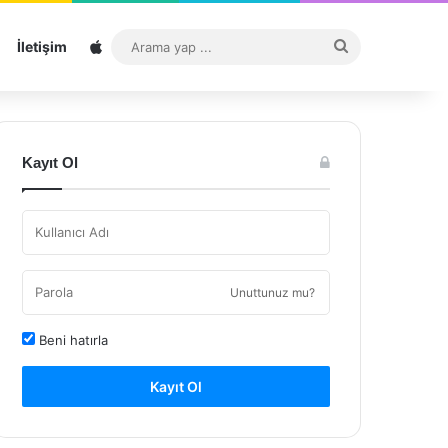
Sitemap
Arama
İletişim
yap
...
Kayıt Ol
Unuttunuz mu?
Beni hatırla
Kayıt Ol