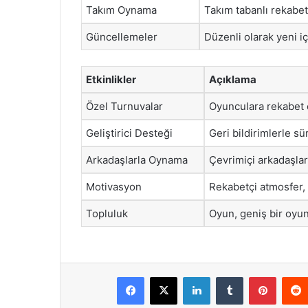
Takım Oynama
Takım tabanlı rekabet
Güncellemeler
Düzenli olarak yeni içe
Etkinlikler
Açıklama
Özel Turnuvalar
Oyunculara rekabet e
Geliştirici Desteği
Geri bildirimlerle sü
Arkadaşlarla Oynama
Çevrimiçi arkadaşlarl
Motivasyon
Rekabetçi atmosfer, 
Topluluk
Oyun, geniş bir oyun
Facebook
X
LinkedIn
Tumblr
Pintere