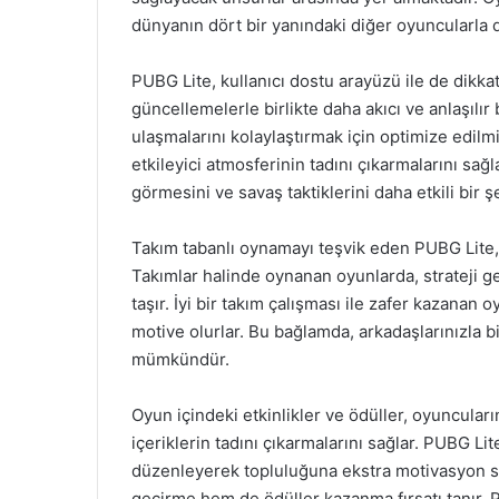
dünyanın dört bir yanındaki diğer oyuncularla 
PUBG Lite, kullanıcı dostu arayüzü ile de dikk
güncellemelerle birlikte daha akıcı ve anlaşılır 
ulaşmalarını kolaylaştırmak için optimize edilmi
etkileyici atmosferinin tadını çıkarmalarını sağ
görmesini ve savaş taktiklerini daha etkili bir 
Takım tabanlı oynamayı teşvik eden PUBG Lite, o
Takımlar halinde oynanan oyunlarda, strateji g
taşır. İyi bir takım çalışması ile zafer kazanan o
motive olurlar. Bu bağlamda, arkadaşlarınızla b
mümkündür.
Oyun içindeki etkinlikler ve ödüller, oyuncuların
içeriklerin tadını çıkarmalarını sağlar. PUBG Li
düzenleyerek topluluğuna ekstra motivasyon su
geçirme hem de ödüller kazanma fırsatı tanır.