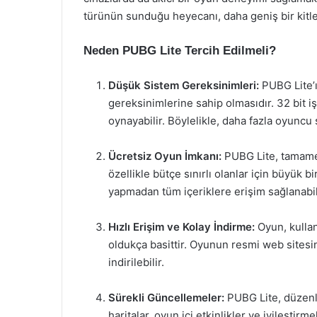
türünün sunduğu heyecanı, daha geniş bir kitle
Neden PUBG Lite Tercih Edilmeli?
Düşük Sistem Gereksinimleri:
PUBG Lite’ı
gereksinimlerine sahip olmasıdır. 32 bit i
oynayabilir. Böylelikle, daha fazla oyuncu 
Ücretsiz Oyun İmkanı:
PUBG Lite, tamamen
özellikle bütçe sınırlı olanlar için büyük b
yapmadan tüm içeriklere erişim sağlanabi
Hızlı Erişim ve Kolay İndirme:
Oyun, kullan
oldukça basittir. Oyunun resmi web sitesi
indirilebilir.
Sürekli Güncellemeler:
PUBG Lite, düzenl
haritalar, oyun içi etkinlikler ve iyileştir