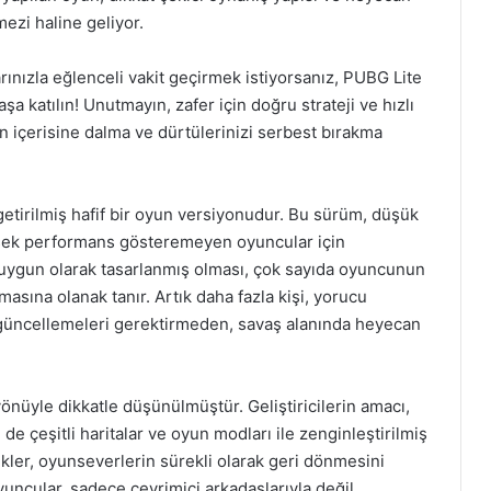
mezi haline geliyor.
rınızla eğlenceli vakit geçirmek istiyorsanız, PUBG Lite
şa katılın! Unutmayın, zafer için doğru strateji ve hızlı
n içerisine dalma ve dürtülerinizi serbest bırakma
etirilmiş hafif bir oyun versiyonudur. Bu sürüm, düşük
üksek performans gösteremeyen oyuncular için
uygun olarak tasarlanmış olması, çok sayıda oyuncunun
asına olanak tanır. Artık daha fazla kişi, yorucu
güncellemeleri gerektirmeden, savaş alanında heyecan
önüyle dikkatle düşünülmüştür. Geliştiricilerin amacı,
 çeşitli haritalar ve oyun modları ile zenginleştirilmiş
ikler, oyunseverlerin sürekli olarak geri dönmesini
uncular, sadece çevrimiçi arkadaşlarıyla değil,