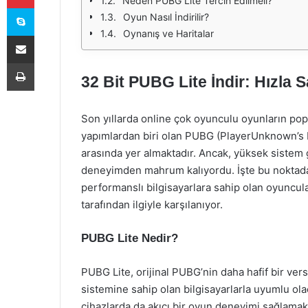
Neden PUBG Lite Tercih Edilmeli?
Skype
Oyun Nasıl İndirilir?
Oynanış ve Haritalar
E-Posta ile paylaş
Yazdır
32 Bit PUBG Lite İndir: Hızla S
Son yıllarda online çok oyunculu oyunların pop
yapımlardan biri olan PUBG (PlayerUnknown’s 
arasında yer almaktadır. Ancak, yüksek sistem
deneyimden mahrum kalıyordu. İşte bu noktada,
performanslı bilgisayarlara sahip olan oyuncula
tarafından ilgiyle karşılanıyor.
PUBG Lite Nedir?
PUBG Lite, orijinal PUBG’nin daha hafif bir versi
sistemine sahip olan bilgisayarlarla uyumlu ol
cihazlarda da akıcı bir oyun deneyimi sağlamak 