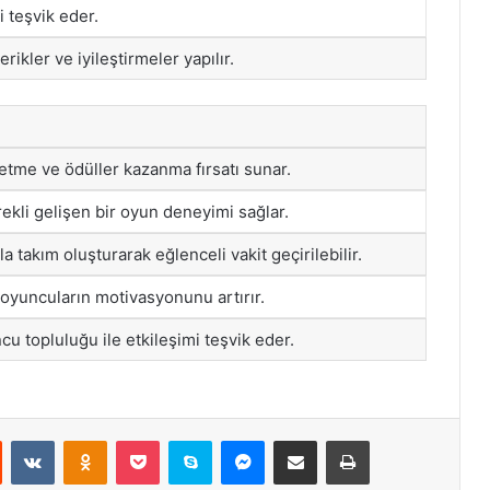
i teşvik eder.
rikler ve iyileştirmeler yapılır.
tme ve ödüller kazanma fırsatı sunar.
rekli gelişen bir oyun deneyimi sağlar.
a takım oluşturarak eğlenceli vakit geçirilebilir.
oyuncuların motivasyonunu artırır.
cu topluluğu ile etkileşimi teşvik eder.
st
Reddit
VKontakte
Odnoklassniki
Pocket
Skype
Messenger
E-Posta ile paylaş
Yazdır