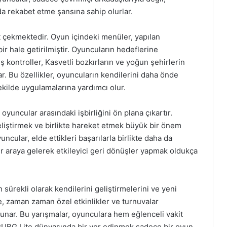
da rekabet etme şansına sahip olurlar.
at çekmektedir. Oyun içindeki menüler, yapılan
bir hale getirilmiştir. Oyuncuların hedeflerine
ş kontroller, Kasvetli bozkırların ve yoğun şehirlerin
lar. Bu özellikler, oyuncuların kendilerini daha önde
şekilde uygulamalarına yardımcı olur.
yuncular arasındaki işbirliğini ön plana çıkartır.
eliştirmek ve birlikte hareket etmek büyük bir önem
yuncular, elde ettikleri başarılarla birlikte daha da
ir araya gelerek etkileyici geri dönüşler yapmak oldukça
 sürekli olarak kendilerini geliştirmelerini ve yeni
te, zaman zaman özel etkinlikler ve turnuvalar
nar. Bu yarışmalar, oyunculara hem eğlenceli vakit
 PUBG Lite dünyasında bir yer edinmek sadece bir oyun